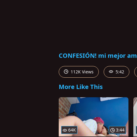
CONFESIÓN! mi mejor ami
112K Views
5:42
More Like This
64K
3:44