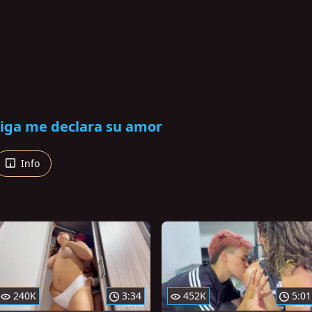
ga me declara su amor
Info
240K
3:34
452K
5:01