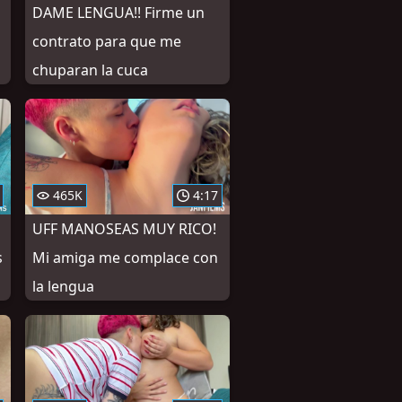
DAME LENGUA!! Firme un
contrato para que me
chuparan la cuca
465K
4:17
UFF MANOSEAS MUY RICO!
s
Mi amiga me complace con
la lengua