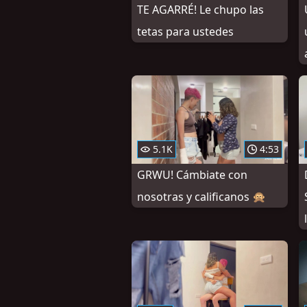
TE AGARRÉ! Le chupo las
tetas para ustedes
5.1K
4:53
GRWU! Cámbiate con
nosotras y calificanos 🙊