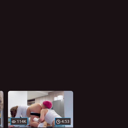
114K
4:53