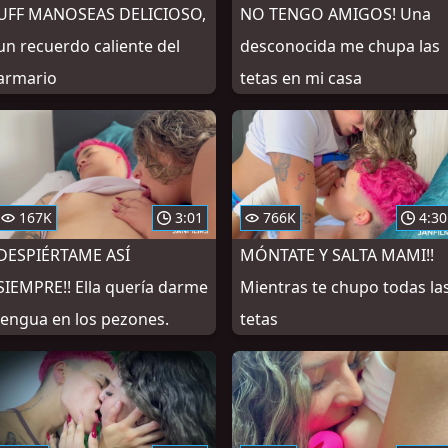
UFF MANOSEAS DELICIOSO,
NO TENGO AMIGOS! Una
un recuerdo caliente del
desconocida me chupa las
armario
tetas en mi casa
167K
3:01
766K
4:30
DESPIÉRTAME ASÍ
MÓNTATE Y SALTA MAMI!!
SIEMPRE!! Ella quería darme
Mientras te chupo todas la
lengua en los pezones.
tetas